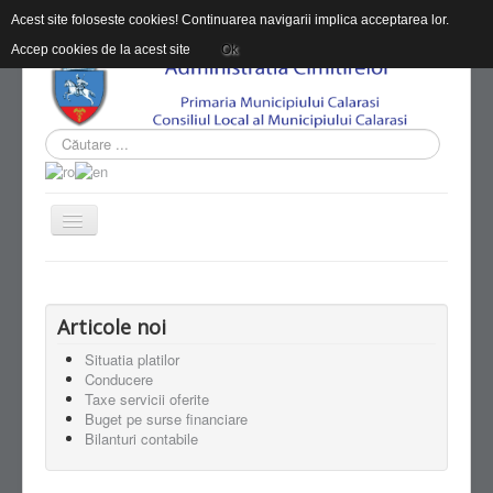
Acest site foloseste cookies! Continuarea navigarii implica acceptarea lor.
Accep cookies de la acest site
Ok
PAGINA PRINCIPALĂ
DESPRE ACC
Articole noi
INFORMAŢII DE INTERES PUBLIC
Situatia platilor
Conducere
CONTACT
Taxe servicii oferite
Buget pe surse financiare
Bilanturi contabile